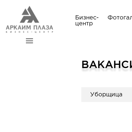
Бизнес-
Фотога
центр
ВАКАНС
Уборщица
Офисы
Обязанности
Ежедневная 
пользования 