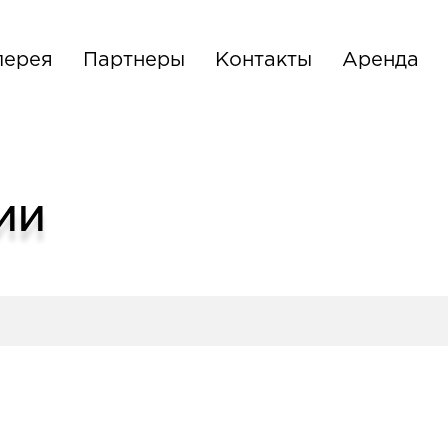
лерея
Партнеры
Контакты
Аренда
ИИ
комплексная уборка и обслуживание офис
(коридоры, лестницы, туалетные комнаты)